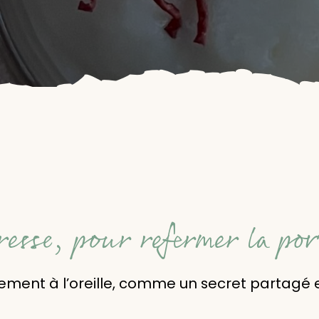
resse, pour refermer la por
ement à l’oreille, comme un secret partagé e